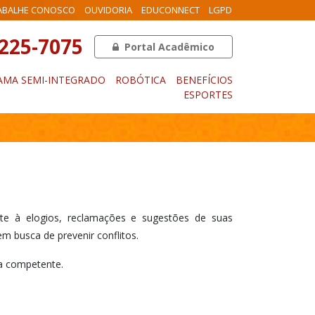
ABALHE CONOSCO
OUVIDORIA
EDUCONNECT
LGPD
3225-7075
Portal Acadêmico
MA SEMI-INTEGRADO
ROBÓTICA
BENEFÍCIOS
ESPORTES
nte à elogios, reclamações e sugestões de suas
m busca de prevenir conflitos.
ea competente.