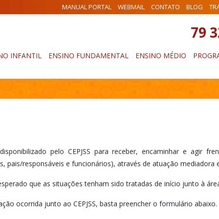
MANUAL PORTAL
WEBMAIL
CONTATO
BLOG
TR
79 
NO INFANTIL
ENSINO FUNDAMENTAL
ENSINO MÉDIO
PROGRA
sponibilizado pelo CEPJSS para receber, encaminhar e agir fre
s, pais/responsáveis e funcionários), através de atuação mediadora e
 esperado que as situações tenham sido tratadas de início junto à ár
ação ocorrida junto ao CEPJSS, basta preencher o formulário abaixo.