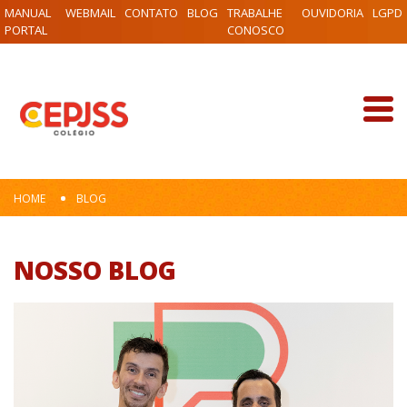
MANUAL
WEBMAIL
CONTATO
BLOG
TRABALHE
OUVIDORIA
LGPD
PORTAL
CONOSCO
HOME
BLOG
NOSSO BLOG