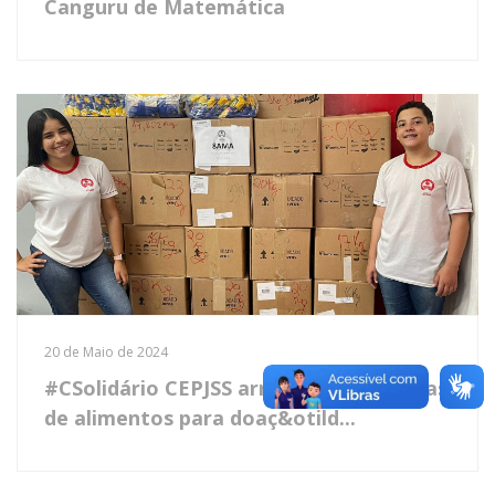
Canguru de Matemática
20 de Maio de 2024
#CSolidário CEPJSS arrecada 3 toneladas
de alimentos para doaç&otild...